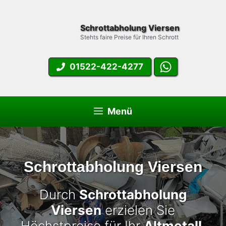
Zum
Inhalt
Schrottabholung Viersen
springen
Stehts faire Preise für Ihren Schrott
01522-422-4277
Menü
Schrottabholung Viersen
Durch
Schrottabholung
Viersen
erzielen Sie
Höchstpreise für Ihr
Altmetall
.