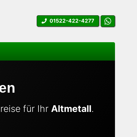
01522-422-4277
sen
eise für Ihr
Altmetall
.