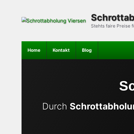
Zum
Inhalt
Schrotta
springen
Stehts faire Preise f
Home
Kontakt
Blog
Sc
Durch
Schrottabholu